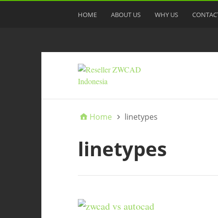
HOME
ABOUT US
WHY US
CONTAC
Home
linetypes
linetypes