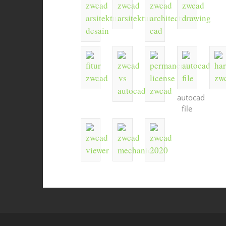
autocad
file