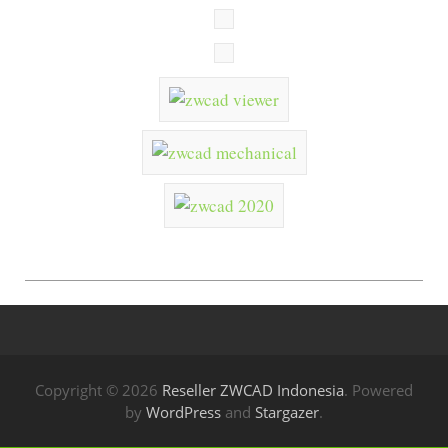
Copyright © 2026
Reseller ZWCAD Indonesia
. Powered
by
WordPress
and
Stargazer
.