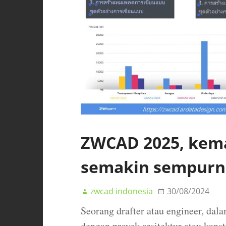
ZWCAD 2025, kem
semakin sempurn
zwcad indonesia
30/08/2024
Seorang drafter atau engineer, dala
dengan proyek arsitektur atau kons