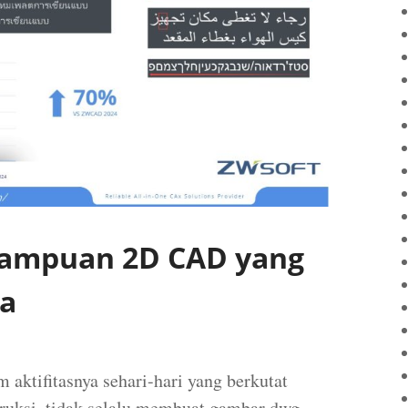
ampuan 2D CAD yang
a
m aktifitasnya sehari-hari yang berkutat
truksi, tidak selalu membuat gambar dwg