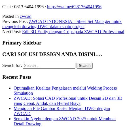
Chat : 0813 6404 1996 /
https://wa.me/6281364041996
Posted in
zwcad
Previous Post:
ZWCAD INDONESIA – Sheet Set Manager untuk
mengelola drawing DWG dalam suatu project
Next Post:
Edit 3D Entity dengan Grips pada ZWCAD Professional
Primary Sidebar
CARI SOLUSI DESIGN ANDA DISINI….
Search for:
Recent Posts
Optimalkan Kualitas Pengelasan melalui Welding Process
Simulation
ZWCAD: Solusi CAD Profesional untuk Desain 2D dan 3D
yang Cepat, Andal, dan Hemat Biaya
Mengolah File Gambar Raster Menjadi DWG dengan
ZWCAD
Semakin Ngebut dengan ZWCAD 2025 untuk Membuat
Detail Drawing