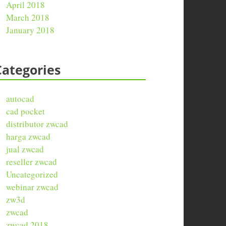
April 2018
March 2018
January 2018
Categories
autocad
cad pocket
distributor zwcad
harga zwcad
jual zwcad
reseller zwcad
Uncategorized
webinar zwcad
zw3d
zwcad
zwcad 2018