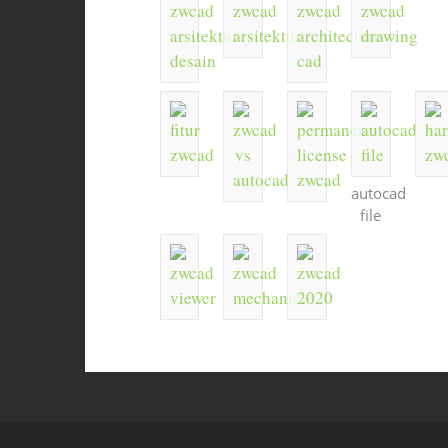
autocad
file