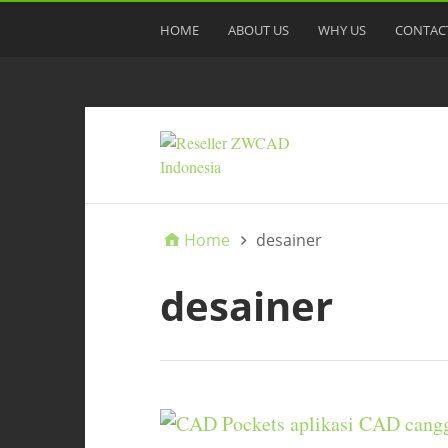
HOME
ABOUT US
WHY US
CONTAC
Home
desainer
desainer