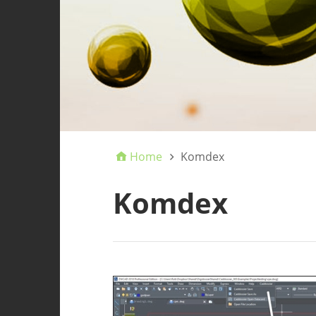
Home
Komdex
Komdex