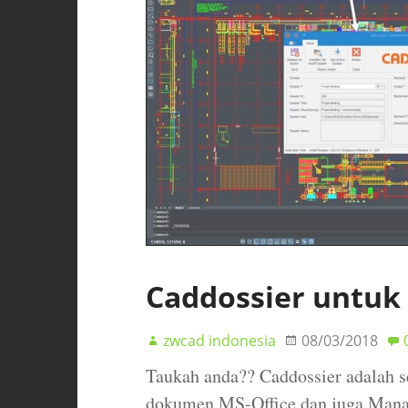
Caddossier untuk
zwcad indonesia
08/03/2018
Taukah anda?? Caddossier adalah 
dokumen MS-Office dan juga Mana