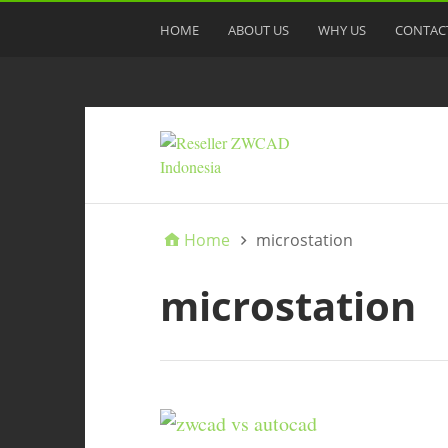
HOME
ABOUT US
WHY US
CONTAC
Home
microstation
microstation