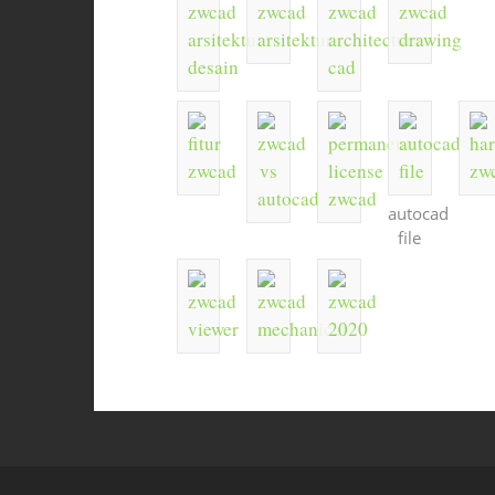
autocad
file