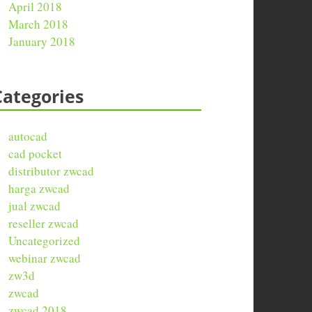
April 2018
March 2018
January 2018
Categories
autocad
cad pocket
distributor zwcad
harga zwcad
jual zwcad
reseller zwcad
Uncategorized
webinar zwcad
zw3d
zwcad
zwcad 2018