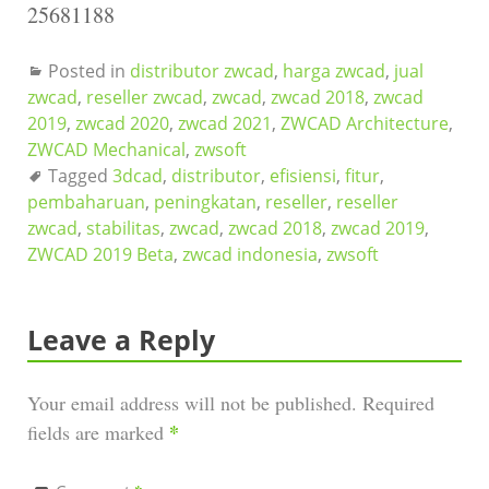
25681188
Posted in
distributor zwcad
,
harga zwcad
,
jual
zwcad
,
reseller zwcad
,
zwcad
,
zwcad 2018
,
zwcad
2019
,
zwcad 2020
,
zwcad 2021
,
ZWCAD Architecture
,
ZWCAD Mechanical
,
zwsoft
Tagged
3dcad
,
distributor
,
efisiensi
,
fitur
,
pembaharuan
,
peningkatan
,
reseller
,
reseller
zwcad
,
stabilitas
,
zwcad
,
zwcad 2018
,
zwcad 2019
,
ZWCAD 2019 Beta
,
zwcad indonesia
,
zwsoft
Leave a Reply
Your email address will not be published.
Required
*
fields are marked