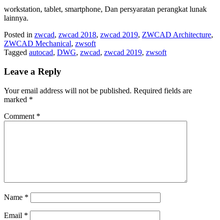
workstation, tablet, smartphone, Dan persyaratan perangkat lunak
lainnya.
Posted in
zwcad
,
zwcad 2018
,
zwcad 2019
,
ZWCAD Architecture
,
ZWCAD Mechanical
,
zwsoft
Tagged
autocad
,
DWG
,
zwcad
,
zwcad 2019
,
zwsoft
Leave a Reply
Your email address will not be published.
Required fields are
marked
*
Comment
*
Name
*
Email
*