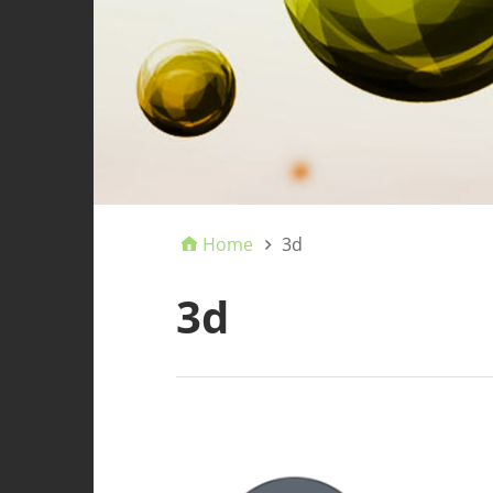
Home
3d
3d