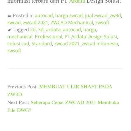
informasi terbaru dari PT
Ardata
Design Solusi.
Posted in
autocad
,
harga zwcad
,
jual zwcad
,
zw3d
,
zwcad
,
zwcad 2021
,
ZWCAD Mechanical
,
zwsoft
Tagged
2d
,
3d
,
ardata
,
autocad
,
harga
,
mechanical
,
Professional
,
PT Ardata Design Solusi
,
solusi cad
,
Standard
,
zwcad 2021
,
zwcad indonesia
,
zwsoft
Previous Post:
MEMBUAT ULIR SHAFT PADA
ZW3D
Next Post:
Seberapa Cepat ZWCAD 2021 Membuka
File DWG?